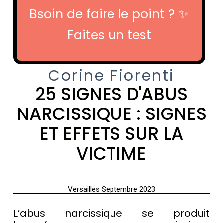
Abus narcissique: signes et effets
Bsoin de faire le point ? ✨
Troubles de la personnalité
Faites un test
Corine Fiorenti
25 SIGNES D'ABUS
NARCISSIQUE : SIGNES
ET EFFETS SUR LA
VICTIME
Versailles Septembre 2023
L’abus narcissique se produit