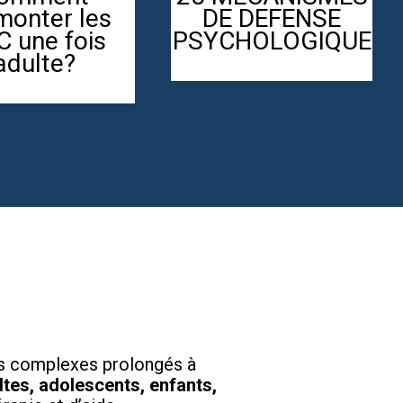
asser vos
thérapie : 6
royances
problèmes les
itantes et
plus fréquents
etrouver
ance en soi ?
ns complexes prolongés à
ltes, adolescents, enfants,