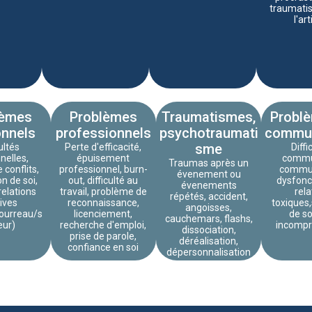
traumatis
l'art
lèmes
Problèmes
Traumatismes,
Probl
onnels
professionnels
psychotraumati
commun
sme
cultés
Perte d'efficacité,
Diffi
nnelles,
épuisement
commu
Traumas après un
 conflits,
professionnel, burn-
commun
évenement ou
on de soi,
out, difficulté au
dysfonct
évenements
 relations
travail, problème de
rela
répétés, accident,
ives
reconnaissance,
toxiques
angoisses,
bourreau/s
licenciement,
de so
cauchemars, flashs,
eur)
recherche d'emploi,
incompr
dissociation,
prise de parole,
déréalisation,
confiance en soi
dépersonnalisation