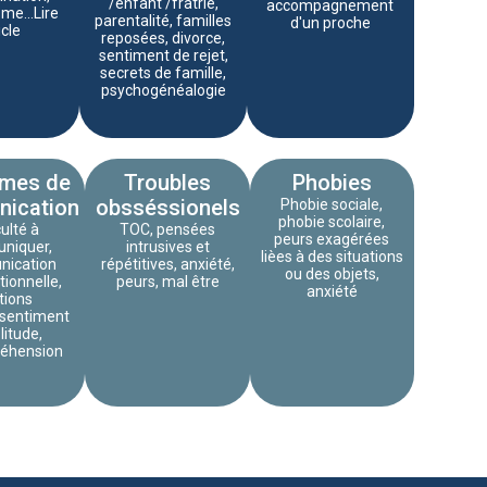
/enfant /fratrie,
accompagnement
me...Lire
parentalité, familles
d'un proche
icle
reposées, divorce,
sentiment de rejet,
secrets de famille,
psychogénéalogie
èmes de
Troubles
Phobies
ication
obsséssionels
Phobie sociale,
phobie scolaire,
culté à
TOC, pensées
peurs exagérées
niquer,
intrusives et
lièes à des situations
ication
répétitives, anxiété,
ou des objets,
ionnelle,
peurs, mal être
anxiété
tions
,sentiment
litude,
éhension