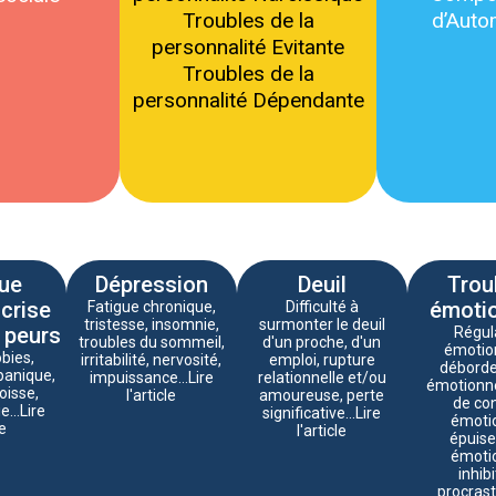
Troubles de la
d’Auto
personnalité Evitante
Troubles de la
personnalité Dépendante
ue
Dépression
Deuil
Trou
 crise
émoti
Fatigue chronique,
Difficulté à
tristesse, insomnie,
surmonter le deuil
 peurs
Régul
troubles du sommeil,
d'un proche, d'un
émotion
bies,
irritabilité, nervosité,
emploi, rupture
débord
panique,
impuissance...Lire
relationnelle et/ou
émotionne
oisse,
l'article
amoureuse, perte
de con
...Lire
significative...Lire
émotio
le
l'article
épuis
émotio
inhibi
procrast