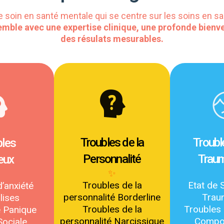
 soin en santé mentale qui se centre sur les soins en s
emble avec une expertise clinique, une profonde bien
des résulats mesurables.
Troubles de la
Trouble
bles
Personnalité
Trau
eux
✨
Troubles de la
Etat de 
’anxiété
personnalité Borderline
Trau
lises
Troubles de la
Troubles 
e Panique
personnalité Narcissique
Compo
Sociale