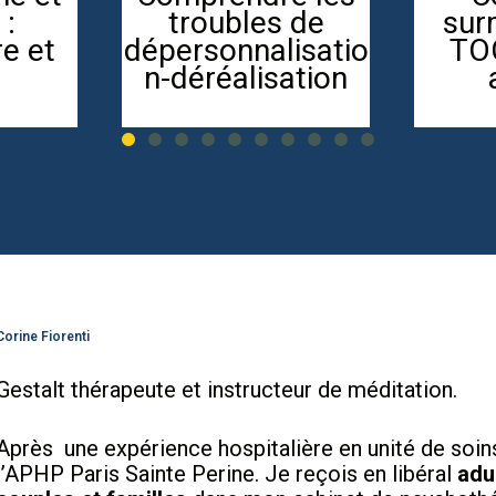
NSE
des adolescents
dép
GIQUE
– Guide des
c
parents
lim
r
confi
Corine Fiorenti
Gestalt thérapeute et instructeur de méditation.
Après une expérience hospitalière en unité de soi
l’APHP Paris Sainte Perine. Je reçois en libéral
adu