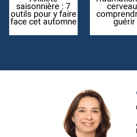
surmonter les
DE DEFE
TOC une fois
PSYCHOLO
adulte?