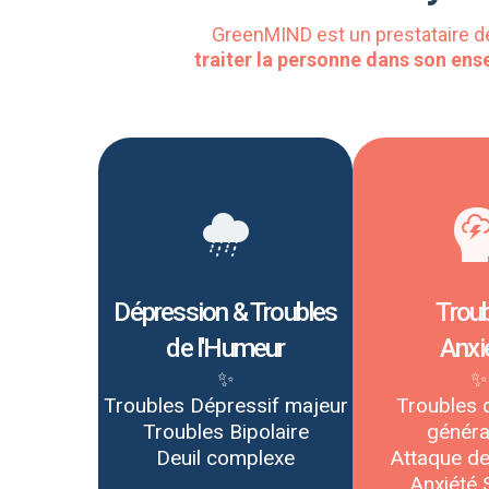
GreenMIND est un prestataire de
traiter la personne dans son ens
Dépression & Troubles
Trou
de l'Humeur
Anxi
✨
✨
Troubles Dépressif majeur
Troubles d
Troubles Bipolaire
généra
Deuil complexe
Attaque d
Anxiété 