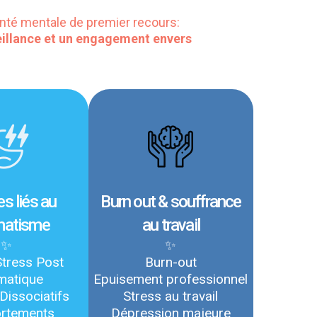
anté mentale de premier recours:
veillance et un engagement envers
s liés au
Burn out & souffrance
matisme
au travail
✨
✨
Stress Post
Burn-out
matique
Epuisement professionnel
Dissociatifs
Stress au travail
rtements
Dépression majeure