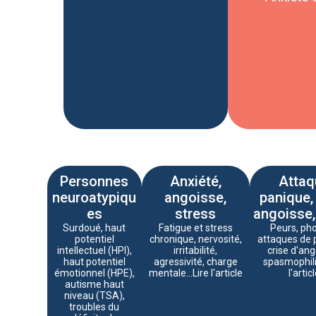
Personnes
Anxiété,
Attaq
neuroatypiqu
angoisse,
panique,
es
stress
angoisse,
Surdoué, haut
Fatigue et stress
Peurs, pho
potentiel
chronique, nervosité,
attaques de 
intellectuel (HPI),
irritabilité,
crise d'ang
haut potentiel
agressivité, charge
spasmophilie
émotionnel (HPE),
mentale...Lire l'article
l'artic
autisme haut
niveau (TSA),
troubles du