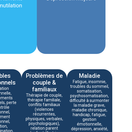
mutilation
bles
Problèmes de
Maladie
onnels
couple &
Fatigue, insomnie,
troubles du sommeil,
familiaux
ation
somatisation,
nelle,
Thérapie de couple,
psychosomatisation,
ements
thérapie familiale,
difficulté à surmonter
ls, perte
conflits familiaux
la maladie grave,
trôle
(violences
maladie chronique,
nnel,
récurrentes,
handicap, fatigue,
ement
physiques, verbales,
gestion
nnel,
psychologiques),
émotionnelle,
tion,
relation parent
dépression, anxiété,
ination,