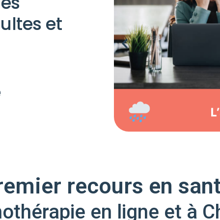
les
ultes et
e
remier recours en san
othérapie en ligne et à Ch