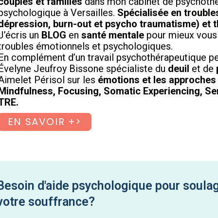
couples et familles
dans mon cabinet de psychothér
psychologique à Versailles.
Spécialisée en trouble
dépression, burn-out et psycho traumatisme) et 
J’écris un
BLOG
en
santé mentale
pour mieux vous 
troubles émotionnels et psychologiques.
En complément d’un travail psychothérapeutique pers
Évelyne Jeufroy Bissone spécialiste du
deuil
et de
Aimelet Périsol sur les
émotions et les approches
Mindfulness, Focusing, Somatic Experiencing, Se
TRE.
EN SAVOIR +>
Besoin d'aide psychologique pour soulag
votre souffrance?