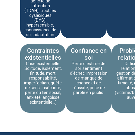
déficite de
l'attention
(TDAH), troubles
dyslexiques
(DYS),
hypersensible,
connaissance de
soi, adaptation
Contraintes
Confiance en
Prob
existentielles
soi
relati
Crise existentielle:
Perte d'estime de
Diffi
Solitude, isolement,
soi, sentiment
relatio
finitude, mort,
d'échec, impression
gestion de
responsabilité,
de manque de
affirmati
imperfection, quête
chance et de
timidité,
de sens, insécurité,
réussite, prise de
abus
perte du lien social,
parole en public.
(victime/
anxiété, angoisse
auv
existentielle...)