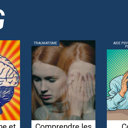
G
 SOUTIEN
AIDE PSYCHOLOGIQUE, SOUTIEN
AIDE PS
E
PSYCHOLOGIQUE
P
SMES
Automutilation
C