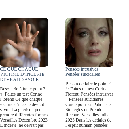
D’ANNEE
types
:
d’intelligence
4
(théorie
PROBLÈMES
des
PSYCHOLOGIQUES
intelligences
multiples)
CE QUE CHAQUE
Pensées intrusives
VICTIME D’INCESTE
Pensées suicidaires
DEVRAIT SAVOIR
Besoin de faire le point ?
Besoin de faire le point ?
✨ Faites un test Corine
✨ Faites un test Corine
Fiorenti Pensées intrusives
Fiorenti Ce que chaque
– Pensées suicidaires
victime d’inceste devrait
Guide pour les Patients et
savoir La guérison peut
Stratégies de Premier
prendre différentes formes
Recours Versailles Juillet
Versailles Décembre 2023
2023 Dans les dédales de
L’inceste, ne devrait pas
l’esprit humain pensées