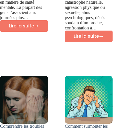
en matière de santé
catastrophe naturelle,
mentale. La plupart des
agression physique ou
gens l’associent aux
sexuelle, abus
journées plus…
psychologiques, décès
soudain d’un proche,
Lire la suite
confrontation à…
Anxiété
Lire la suite
saisonnière
Traumatisme
:
et
7
cerveau
outils
:
pour
comprendre
y
et
faire
guérir
face
cet
automne
Comprendre les troubles
Comment surmonter les