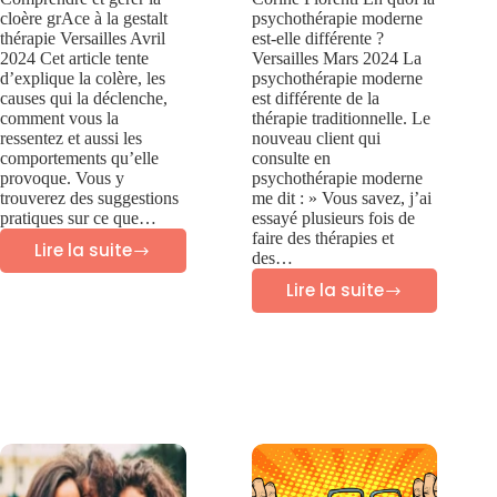
cloère grAce à la gestalt
psychothérapie moderne
thérapie Versailles Avril
est-elle différente ?
2024 Cet article tente
Versailles Mars 2024 La
d’explique la colère, les
psychothérapie moderne
causes qui la déclenche,
est différente de la
comment vous la
thérapie traditionnelle. Le
ressentez et aussi les
nouveau client qui
comportements qu’elle
consulte en
provoque. Vous y
psychothérapie moderne
trouverez des suggestions
me dit : » Vous savez, j’ai
pratiques sur ce que…
essayé plusieurs fois de
faire des thérapies et
Lire la suite
des…
Colère
Lire la suite
:
En
comprendre
quoi
et
la
gérer
psychothérapie
la
moderne
colère
est-