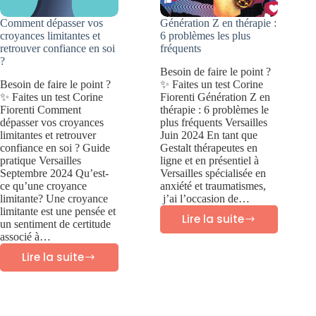
Comment dépasser vos
Génération Z en thérapie :
croyances limitantes et
6 problèmes les plus
retrouver confiance en soi
fréquents
?
Besoin de faire le point ?
Besoin de faire le point ?
✨ Faites un test Corine
✨ Faites un test Corine
Fiorenti Génération Z en
Fiorenti Comment
thérapie : 6 problèmes le
dépasser vos croyances
plus fréquents Versailles
limitantes et retrouver
Juin 2024 En tant que
confiance en soi ? Guide
Gestalt thérapeutes en
pratique Versailles
ligne et en présentiel à
Septembre 2024 Qu’est-
Versailles spécialisée en
ce qu’une croyance
anxiété et traumatismes,
limitante? Une croyance
j’ai l’occasion de…
limitante est une pensée et
Lire la suite
un sentiment de certitude
Génération
associé à…
Z
Lire la suite
Comment
en
dépasser
thérapie
vos
: