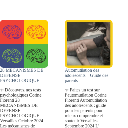
troubles
fois
de
adulte?
dépersonnalisation-
déréalisation
28 MECANISMES DE
Automutilation des
DEFENSE
adolescents – Guide des
PSYCHOLOGIQUE
parents
✨ Découvrez nos tests
✨ Faites un test sur
psychologiques Corine
l’automutilation Corine
Fiorenti 28
Fiorenti Automutilation
MECANISMES DE
des adolescents : guide
DEFENSE
pour les parents pour
PSYCHOLOGIQUE
mieux comprendre et
Versailles Octobre 2024
soutenir Versailles
Les mécanismes de
Septembre 2024 L’