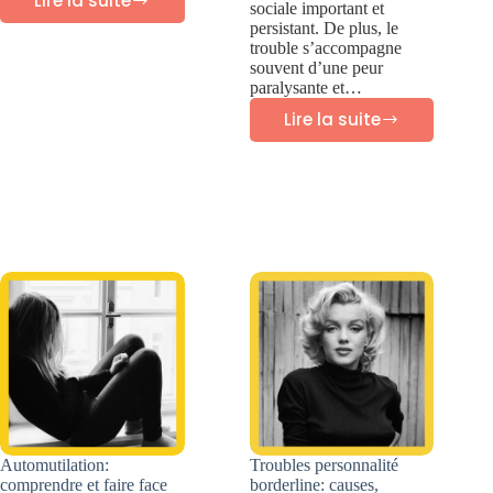
Lire la suite
sociale important et
Vaincre
persistant. De plus, le
la
trouble s’accompagne
souvent d’une peur
procrastination
paralysante et…
Lire la suite
Trouble
personnalité
évitante:
symptômes
et
traitement
Automutilation:
Troubles personnalité
comprendre et faire face
borderline: causes,