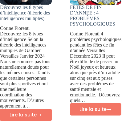
?
Découvrez les 8 types
FÊTES DE FIN
d’intelligence (théorie des
D’ANNEE : 4
intelligences multiples)
PROBLÈMES
PSYCHOLOGIQUES
Corine Fiorenti
Découvrez les 8 types
Corine Fiorenti 4
d’intelligence Selon la
problèmes psychologiques
théorie des intelligences
pendant les fêtes de fin
multiples de Gardner
d’année Versailles
Versailles Janvier 2024
Décembre 2023 Il peut
Nous ne sommes pas tous
être difficile de passer un
naturellement doués pour
Noël joyeux et heureux
les mêmes choses. Tandis
alors que près d’un adulte
que certaines personnes
sur cinq est aux prises
sont plus sportives et ont
avec des problèmes de
une meilleure
santé mentale et
coordination des
émotionnelle. Découvrez
mouvements. D’autres
quels…
apprennent à…
Lire la suite
FÊTES
Lire la suite
Découvrez
DE
les
FIN
8