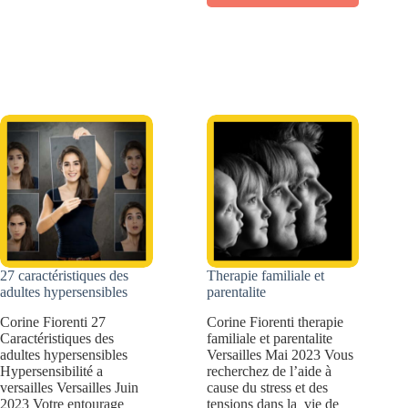
Caractéristiques
adultes
des
surdoués,
adultes
talentueux
TDAH,
et
empathiques
créatifs
et
créatifs
27 caractéristiques des
Therapie familiale et
adultes hypersensibles
parentalite
Corine Fiorenti 27
Corine Fiorenti therapie
Caractéristiques des
familiale et parentalite
adultes hypersensibles
Versailles Mai 2023 Vous
Hypersensibilité a
recherchez de l’aide à
versailles Versailles Juin
cause du stress et des
2023 Votre entourage
tensions dans la vie de