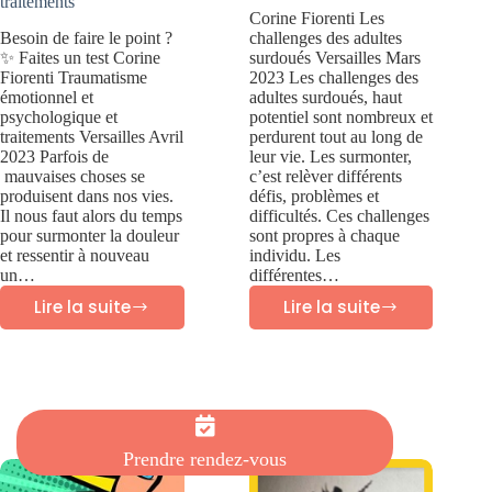
traitements
Corine Fiorenti Les
Besoin de faire le point ?
challenges des adultes
✨ Faites un test Corine
surdoués Versailles Mars
Fiorenti Traumatisme
2023 Les challenges des
émotionnel et
adultes surdoués, haut
psychologique et
potentiel sont nombreux et
traitements Versailles Avril
perdurent tout au long de
2023 Parfois de
leur vie. Les surmonter,
mauvaises choses se
c’est relèver différents
produisent dans nos vies.
défis, problèmes et
Il nous faut alors du temps
difficultés. Ces challenges
pour surmonter la douleur
sont propres à chaque
et ressentir à nouveau
individu. Les
un…
différentes…
Lire la suite
Lire la suite
Traumatisme
Les
psychologique
challenges
et
des
traitements
adultes
surdoués
Prendre rendez-vous