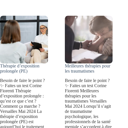
croyances
6
limitantes
problèmes
et
les
retrouver
plus
confiance
fréquents
en
soi
?
Thérapie d’exposition
Meilleures thérapies pour
prolongée (PE)
les traumatismes
Besoin de faire le point ?
Besoin de faire le point ?
✨ Faites un test Corine
✨ Faites un test Corine
Fiorenti Thérapie
Fiorenti Meilleures
d’exposition prolongée :
thérapies pour les
qu’est ce que c’est ?
traumatismes Versailles
Comment ça marche ?
Mai 2024 Lorsqu’il s’agit
Versailles Mai 2024 La
de traumatisme
thérapie d’exposition
psychologique, les
prolongée (PE) est
professionnels de la santé
aujourd’hui le traitement
mentale s’accordent à dire