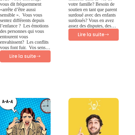
vous dit fréquemment
votre famille? Besoin de
«arrête d’être aussi
soutien en tant que parent
sensible ». Vous vous
surdoué avec des enfants
sentez différents depuis
surdoués? Vous en avez
l’enfance ? Les émotions
assez des disputes, des…
des personnes qui vous
Lire la suite
entourent vous
Therapie
envahissent? Les conflits
familiale
vous font fuir. Vos sens…
Lire la suite
et
27
parentalite
caractéristiques
des
adultes
hypersensibles