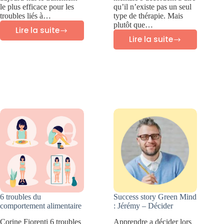
le plus efficace pour les
qu’il n’existe pas un seul
troubles liés à…
type de thérapie. Mais
plutôt que…
Lire la suite
Thérapie
Lire la suite
Meilleures
d’exposition
thérapies
prolongée
pour
(PE)
les
traumatismes
6 troubles du
Success story Green Mind
comportement alimentaire
: Jérémy – Décider
Corine Fiorenti 6 troubles
Apprendre a décider lors