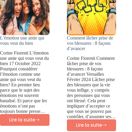
elle
différente
?
L’émotion une amie qui
Comment lâcher prise de
vous veut du bien
vos blessures : 8 façons
d’avancer
Corine Fiorenti L’émotion
une amie qui vous veut du
Corine Fiorenti Comment
bien 17 Octobre 2022
lâcher prise de vos
Pourquoi considérer
blessures : 8 façons
l’émotion comme une
d’avancer Versailles
amie qui vous veut du
Février 2024 Lâcher prise
bien? En premier lieu
des blessures que la vie
parce que le sujet des
vous inflige, y compris
émotions est souvent
des personnes qui vous
banalisé. Et parce que les
ont blessé. Cela peut
émotions n’ont pas
impliquer d’accepter ce
toujours bonne presse…
que vous ne pouvez pas
contrôler, d’assumer ses…
Lire la suite
L’émotion
Lire la suite
Comment