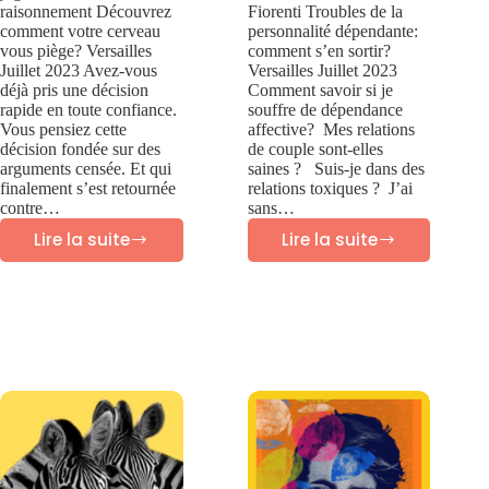
raisonnement Découvrez
Fiorenti Troubles de la
comment votre cerveau
personnalité dépendante:
vous piège? Versailles
comment s’en sortir?
Juillet 2023 Avez-vous
Versailles Juillet 2023
déjà pris une décision
Comment savoir si je
rapide en toute confiance.
souffre de dépendance
Vous pensiez cette
affective? Mes relations
décision fondée sur des
de couple sont-elles
arguments censée. Et qui
saines ? Suis-je dans des
finalement s’est retournée
relations toxiques ? J’ai
contre…
sans…
Lire la suite
Lire la suite
Biais
Dépendance
cognitif
affective:
biais
causes,
psychologiques
symptômes
et
traitements