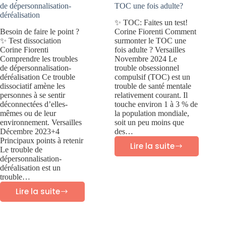
de dépersonnalisation-
TOC une fois adulte?
déréalisation
✨ TOC: Faites un test!
Besoin de faire le point ?
Corine Fiorenti Comment
✨ Test dissociation
surmonter le TOC une
Corine Fiorenti
fois adulte ? Versailles
Comprendre les troubles
Novembre 2024 Le
de dépersonnalisation-
trouble obsessionnel
déréalisation Ce trouble
compulsif (TOC) est un
dissociatif amène les
trouble de santé mentale
personnes à se sentir
relativement courant. Il
déconnectées d’elles-
touche environ 1 à 3 % de
mêmes ou de leur
la population mondiale,
environnement. Versailles
soit un peu moins que
Décembre 2023+4
des…
Principaux points à retenir
Lire la suite
Le trouble de
Comment
dépersonnalisation-
surmonter
déréalisation est un
trouble…
les
Lire la suite
Comprendre
TOC
les
une