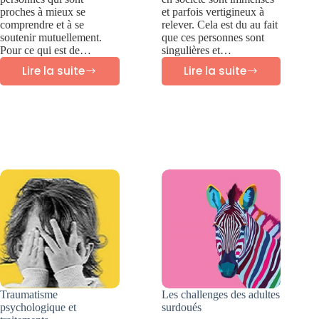
proches à mieux se
et parfois vertigineux à
comprendre et à se
relever. Cela est du au fait
soutenir mutuellement.
que ces personnes sont
Pour ce qui est de…
singulières et…
Lire la suite
Lire la suite
Oser
10
la
Défis
thérapie
des
familiale
adultes
et
surdoués
la
en
thérapie
société
de
couple
Traumatisme
Les challenges des adultes
psychologique et
surdoués