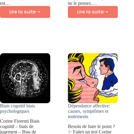
est…
ne le pensez.…
Lire la suite
Lire la suite
Troubles
Qu’est
de
ce
la
que
personnalité
la
:
dissociation?
guide
Symptômes
des
et
10
traitement
différents
types
Biais cognitif biais
Dépendance affective:
psychologiques
causes, symptômes et
traitements
Corine Fiorenti Biais
cognitif – biais de
Besoin de faire le point ?
jugement – Bias de
✨ Faites un test Corine