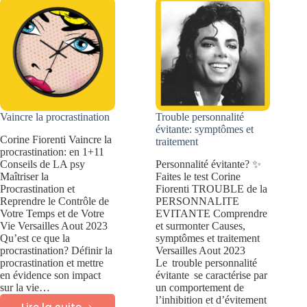
et
talentueux
effets
et
créatifs
Vaincre la procrastination
Trouble personnalité
évitante: symptômes et
Corine Fiorenti Vaincre la
traitement
procrastination: en 1+11
Conseils de LA psy
Personnalité évitante? ✨
Maîtriser la
Faites le test Corine
Procrastination et
Fiorenti TROUBLE de la
Reprendre le Contrôle de
PERSONNALITE
Votre Temps et de Votre
EVITANTE Comprendre
Vie Versailles Aout 2023
et surmonter Causes,
Qu’est ce que la
symptômes et traitement
procrastination? Définir la
Versailles Aout 2023
procrastination et mettre
Le trouble personnalité
en évidence son impact
évitante se caractérise par
sur la vie…
un comportement de
l’inhibition et d’évitement