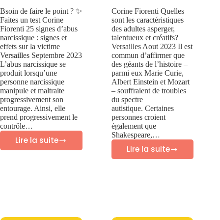
Bsoin de faire le point ? ✨
Corine Fiorenti Quelles
Faites un test Corine
sont les caractéristiques
Fiorenti 25 signes d’abus
des adultes asperger,
narcissique : signes et
talentueux et créatifs?
effets sur la victime
Versailles Aout 2023 Il est
Versailles Septembre 2023
commun d’affirmer que
L’abus narcissique se
des géants de l’histoire –
produit lorsqu’une
parmi eux Marie Curie,
personne narcissique
Albert Einstein et Mozart
manipule et maltraite
– souffraient de troubles
progressivement son
du spectre
entourage. Ainsi, elle
autistique. Certaines
prend progressivement le
personnes croient
contrôle…
également que
Shakespeare,…
Lire la suite
25
Lire la suite
60
SIGNES
caractéristiques
D’ABUS
des
NARCISSIQUE:
adultes
signes
Asperger