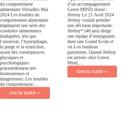
du comportement
d’un accompagnement
alimentaire Versailles Mai
Green MIND réussi :
2024 Les troubles du
Jérémy Le 21 Avril 2024
comportement alimentaire
Jérémy voulait prendre
impliquent une série des
une décision importante.
conduites alimentaires
Jérémy* (40 ans) dirige
inadaptées, tels que
une équipe d’enseignants
l’anorexie, l’hyperphagie,
dans une Grand Ecole et
la purge et la restriction,
vit à en banlieue
ayant des conséquences
parisienne. Quand Jérémy
physiques et
est arrivée chez Green
psychologiques
Mind,…
potentiellement très
Lire la suite
douloureuses et
Success
dangereuses. Les troubles
story
du comportement…
Lire la suite
Green
6
Mind
troubles
:
du
Jérémy
comportement
–
alimentaire