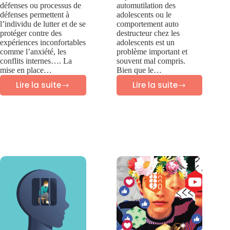
défenses ou processus de
automutilation des
défenses permettent à
adolescents ou le
l’individu de lutter et de se
comportement auto
protéger contre des
destructeur chez les
expériences inconfortables
adolescents est un
comme l’anxiété, les
problème important et
conflits internes…. La
souvent mal compris.
mise en place…
Bien que le…
Lire la suite
Lire la suite
28
Automutilation
MECANISMES
des
DE
adolescents
DEFENSE
–
PSYCHOLOGIQUE
Guide
des
parents