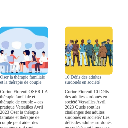
le
comment
stress
révéler
professionnel
vos
et
talents
le
professionnels
burn
?
out
?
11
Oser la thérapie familiale
10 Défis des adultes
conseils
et la thérapie de couple
surdoués en société
pour
Corine Fiorenti OSER LA
Corine Fiorenti 10 Défis
thérapie familiale et
des adultes surdoués en
éviter
thérapie de couple – cas
société Versailles Avril
l’épuisement
pratique Versailles Avril
2023 Quels sont les
2023 Oser la thérapie
challenges des adultes
familale et thérapie de
surdoués en société? Les
couple peut aider des
défis des adultes surdoués
personnes qui sont
en société sont immenses