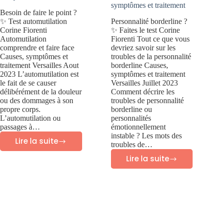
symptômes et traitement
Besoin de faire le point ?
✨ Test automutilation
Personnalité borderline ?
Corine Fiorenti
✨ Faites le test Corine
Automutilation
Fiorenti Tout ce que vous
comprendre et faire face
devriez savoir sur les
Causes, symptômes et
troubles de la personnalité
traitement Versailles Aout
borderline Causes,
2023 L’automutilation est
symptômes et traitement
le fait de se causer
Versailles Juillet 2023
délibérément de la douleur
Comment décrire les
ou des dommages à son
troubles de personnalité
propre corps.
borderline ou
L’automutilation ou
personnalités
passages à…
émotionnellement
instable ? Les mots des
Lire la suite
troubles de…
Automutilation:
Lire la suite
comprendre
Troubles
et
personnalité
faire
borderline:
face
causes,