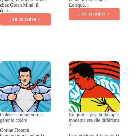
chez Green Mind, il
Lorsque…
était…
Lire la suite
Success
Lire la suite
Success
story
story
Green
Green
Mind
Mind
:
:
Julie
Martin
–
–
Anxiété
Prendre
sévère
confiance
Colère : comprendre et
En quoi la psychothérapie
gérer la colère
moderne est-elle différente
?
Corine Fiorenti
Comprendre et gérer la
Corine Fiorenti En quoi la