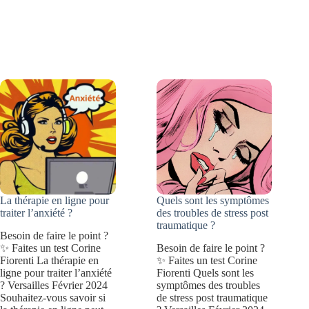
une
lâcher
amie
prise
qui
de
vous
vos
veut
blessures
du
:
bien
8
façons
d’avancer
La thérapie en ligne pour
Quels sont les symptômes
traiter l’anxiété ?
des troubles de stress post
traumatique ?
Besoin de faire le point ?
✨ Faites un test Corine
Besoin de faire le point ?
Fiorenti La thérapie en
✨ Faites un test Corine
ligne pour traiter l’anxiété
Fiorenti Quels sont les
? Versailles Février 2024
symptômes des troubles
Souhaitez-vous savoir si
de stress post traumatique