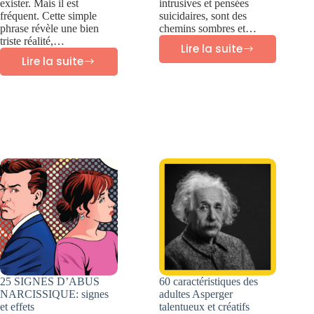
exister. Mais il est
intrusives et pensées
fréquent. Cette simple
suicidaires, sont des
phrase révèle une bien
chemins sombres et…
triste réalité,…
Lire la suite
Pensées
Lire la suite
CE
intrusives
QUE
Pensées
CHAQUE
suicidaires
VICTIME
D’INCESTE
DEVRAIT
SAVOIR
25 SIGNES D’ABUS
60 caractéristiques des
NARCISSIQUE: signes
adultes Asperger
et effets
talentueux et créatifs