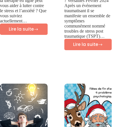
la thérapie en ligne peut
? Versailles Février 2024
vous aider à lutter contre
Après un événement
le stress et l’anxiété ? Que
traumatisant il se
vous suiviez
manifeste un ensemble de
actuellement…
symptômes
communément nommé
Lire la suite
troubles de stress post
La
traumatique (TSPT)…
thérapie
Lire la suite
Quels
en
sont
ligne
les
pour
symptômes
traiter
des
l’anxiété
troubles
?
de
stress
post
traumatique