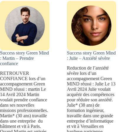
Décider
Success story Green Mind
Success story Green Mind
: Martin – Prendre
: Julie – Anxiété sévère
confiance
Reduction de l’anxiété
RETROUVER
sévère lors d’un
CONFIANCE lors d’un
accompagnement Green
accompagnement Green
MIND réussi : Julie Le 13
MIND réussi : martin Le
Avril 2024 Julie voulait
14 Avril 2024 Martin
acquérir des compétences
voulait prendre confiance
pour réduire son anxiété.
dans ses nouvelles
Julie* (38 ans) de
missions professionnelles.
formation ingénieur,
Martin* (30 ans) travaille
travaille dans une grande
dans une entreprise du
entreprise d’informatique
bâtiment et vit à Paris.
et vit à Versailles en
Quand Martin est arrivée
banlieue parisienne.