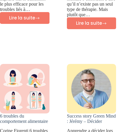
le plus efficace pour les
qu’il n’existe pas un seul
troubles liés à…
type de thérapie. Mais
plutôt que…
Lire la suite
Thérapie
Lire la suite
Meilleures
d’exposition
thérapies
prolongée
pour
(PE)
les
traumatismes
6 troubles du
Success story Green Mind
comportement alimentaire
: Jérémy – Décider
Corine Fiorenti 6 troubles
Apprendre a décider lors