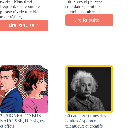
exister. Mais il est
intrusives et pensées
fréquent. Cette simple
suicidaires, sont des
phrase révèle une bien
chemins sombres et…
triste réalité,…
Lire la suite
Pensées
Lire la suite
CE
intrusives
QUE
Pensées
CHAQUE
suicidaires
VICTIME
D’INCESTE
DEVRAIT
SAVOIR
25 SIGNES D’ABUS
60 caractéristiques des
NARCISSIQUE: signes
adultes Asperger
et effets
talentueux et créatifs