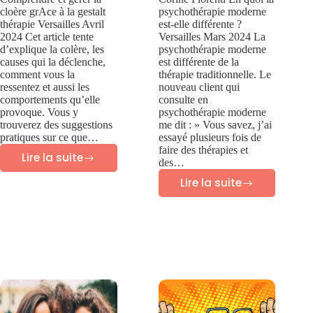
cloère grAce à la gestalt
psychothérapie moderne
thérapie Versailles Avril
est-elle différente ?
2024 Cet article tente
Versailles Mars 2024 La
d’explique la colère, les
psychothérapie moderne
causes qui la déclenche,
est différente de la
comment vous la
thérapie traditionnelle. Le
ressentez et aussi les
nouveau client qui
comportements qu’elle
consulte en
provoque. Vous y
psychothérapie moderne
trouverez des suggestions
me dit : » Vous savez, j’ai
pratiques sur ce que…
essayé plusieurs fois de
faire des thérapies et
Lire la suite
des…
Colère
Lire la suite
:
En
comprendre
quoi
et
la
gérer
psychothérapie
la
moderne
colère
est-