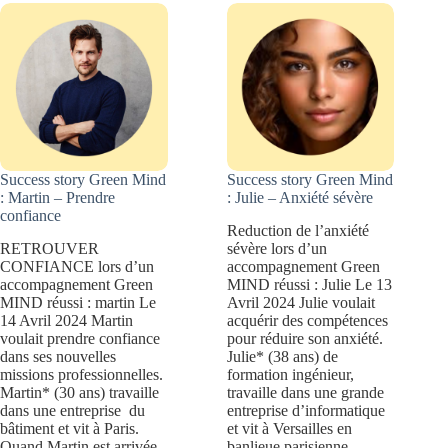
Décider
Success story Green Mind
Success story Green Mind
: Martin – Prendre
: Julie – Anxiété sévère
confiance
Reduction de l’anxiété
RETROUVER
sévère lors d’un
CONFIANCE lors d’un
accompagnement Green
accompagnement Green
MIND réussi : Julie Le 13
MIND réussi : martin Le
Avril 2024 Julie voulait
14 Avril 2024 Martin
acquérir des compétences
voulait prendre confiance
pour réduire son anxiété.
dans ses nouvelles
Julie* (38 ans) de
missions professionnelles.
formation ingénieur,
Martin* (30 ans) travaille
travaille dans une grande
dans une entreprise du
entreprise d’informatique
bâtiment et vit à Paris.
et vit à Versailles en
Quand Martin est arrivée
banlieue parisienne.