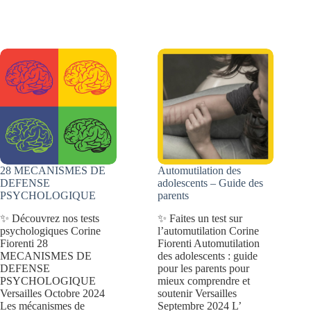
troubles
fois
de
adulte?
dépersonnalisation-
déréalisation
28 MECANISMES DE
Automutilation des
DEFENSE
adolescents – Guide des
PSYCHOLOGIQUE
parents
✨ Découvrez nos tests
✨ Faites un test sur
psychologiques Corine
l’automutilation Corine
Fiorenti 28
Fiorenti Automutilation
MECANISMES DE
des adolescents : guide
DEFENSE
pour les parents pour
PSYCHOLOGIQUE
mieux comprendre et
Versailles Octobre 2024
soutenir Versailles
Les mécanismes de
Septembre 2024 L’