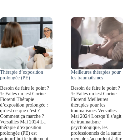
croyances
6
limitantes
problèmes
et
les
retrouver
plus
confiance
fréquents
en
soi
?
Thérapie d’exposition
Meilleures thérapies pour
prolongée (PE)
les traumatismes
Besoin de faire le point ?
Besoin de faire le point ?
✨ Faites un test Corine
✨ Faites un test Corine
Fiorenti Thérapie
Fiorenti Meilleures
d’exposition prolongée :
thérapies pour les
qu’est ce que c’est ?
traumatismes Versailles
Comment ça marche ?
Mai 2024 Lorsqu’il s’agit
Versailles Mai 2024 La
de traumatisme
thérapie d’exposition
psychologique, les
prolongée (PE) est
professionnels de la santé
aujourd’hui le traitement
mentale s’accordent à dire