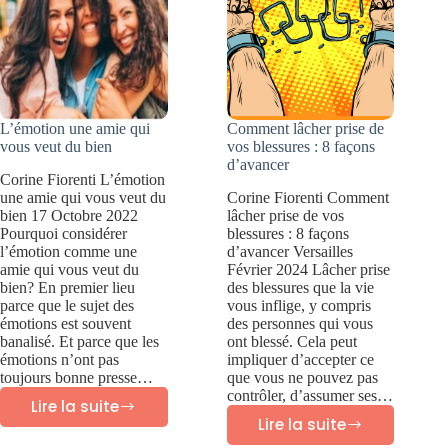
elle
différente
?
L’émotion une amie qui
Comment lâcher prise de
vous veut du bien
vos blessures : 8 façons
d’avancer
Corine Fiorenti L’émotion
une amie qui vous veut du
Corine Fiorenti Comment
bien 17 Octobre 2022
lâcher prise de vos
Pourquoi considérer
blessures : 8 façons
l’émotion comme une
d’avancer Versailles
amie qui vous veut du
Février 2024 Lâcher prise
bien? En premier lieu
des blessures que la vie
parce que le sujet des
vous inflige, y compris
émotions est souvent
des personnes qui vous
banalisé. Et parce que les
ont blessé. Cela peut
émotions n’ont pas
impliquer d’accepter ce
toujours bonne presse…
que vous ne pouvez pas
contrôler, d’assumer ses…
Lire la suite
L’émotion
Lire la suite
Comment