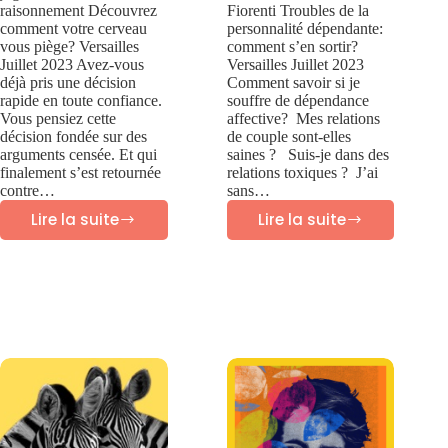
raisonnement Découvrez
Fiorenti Troubles de la
comment votre cerveau
personnalité dépendante:
vous piège? Versailles
comment s’en sortir?
Juillet 2023 Avez-vous
Versailles Juillet 2023
déjà pris une décision
Comment savoir si je
rapide en toute confiance.
souffre de dépendance
Vous pensiez cette
affective? Mes relations
décision fondée sur des
de couple sont-elles
arguments censée. Et qui
saines ? Suis-je dans des
finalement s’est retournée
relations toxiques ? J’ai
contre…
sans…
Lire la suite
Lire la suite
Biais
Dépendance
cognitif
affective:
biais
causes,
psychologiques
symptômes
et
traitements