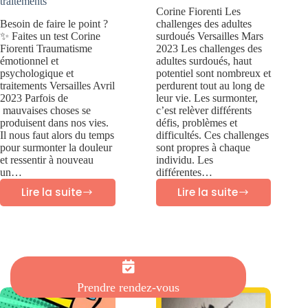
traitements
Corine Fiorenti Les
Besoin de faire le point ?
challenges des adultes
✨ Faites un test Corine
surdoués Versailles Mars
Fiorenti Traumatisme
2023 Les challenges des
émotionnel et
adultes surdoués, haut
psychologique et
potentiel sont nombreux et
traitements Versailles Avril
perdurent tout au long de
2023 Parfois de
leur vie. Les surmonter,
mauvaises choses se
c’est relèver différents
produisent dans nos vies.
défis, problèmes et
Il nous faut alors du temps
difficultés. Ces challenges
pour surmonter la douleur
sont propres à chaque
et ressentir à nouveau
individu. Les
un…
différentes…
Lire la suite
Lire la suite
Traumatisme
Les
psychologique
challenges
et
des
traitements
adultes
surdoués
Prendre rendez-vous