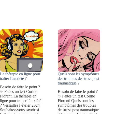
une
lâcher
amie
prise
qui
de
vous
vos
veut
blessures
du
:
bien
8
façons
d’avancer
La thérapie en ligne pour
Quels sont les symptômes
traiter l’anxiété ?
des troubles de stress post
traumatique ?
Besoin de faire le point ?
✨ Faites un test Corine
Besoin de faire le point ?
Fiorenti La thérapie en
✨ Faites un test Corine
ligne pour traiter l’anxiété
Fiorenti Quels sont les
? Versailles Février 2024
symptômes des troubles
Souhaitez-vous savoir si
de stress post traumatique