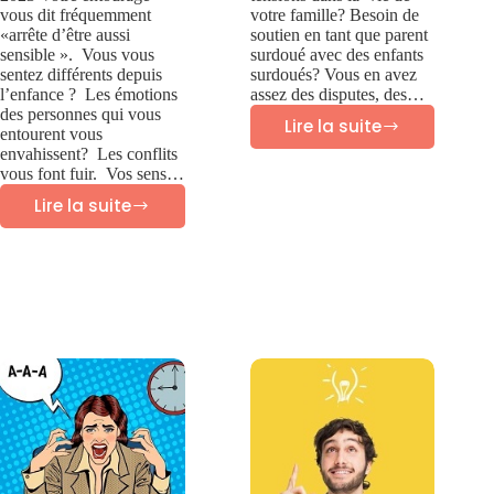
vous dit fréquemment
votre famille? Besoin de
«arrête d’être aussi
soutien en tant que parent
sensible ». Vous vous
surdoué avec des enfants
sentez différents depuis
surdoués? Vous en avez
l’enfance ? Les émotions
assez des disputes, des…
des personnes qui vous
Lire la suite
entourent vous
Therapie
envahissent? Les conflits
familiale
vous font fuir. Vos sens…
Lire la suite
et
27
parentalite
caractéristiques
des
adultes
hypersensibles