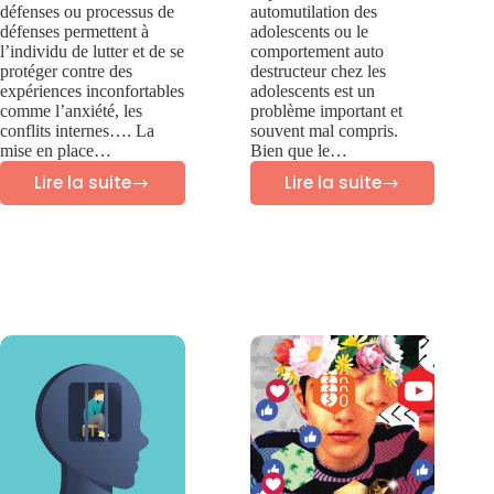
défenses ou processus de
automutilation des
défenses permettent à
adolescents ou le
l’individu de lutter et de se
comportement auto
protéger contre des
destructeur chez les
expériences inconfortables
adolescents est un
comme l’anxiété, les
problème important et
conflits internes…. La
souvent mal compris.
mise en place…
Bien que le…
Lire la suite
Lire la suite
28
Automutilation
MECANISMES
des
DE
adolescents
DEFENSE
–
PSYCHOLOGIQUE
Guide
des
parents