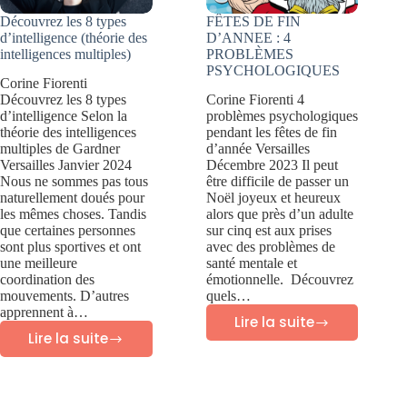
?
Découvrez les 8 types
FÊTES DE FIN
d’intelligence (théorie des
D’ANNEE : 4
intelligences multiples)
PROBLÈMES
PSYCHOLOGIQUES
Corine Fiorenti
Découvrez les 8 types
Corine Fiorenti 4
d’intelligence Selon la
problèmes psychologiques
théorie des intelligences
pendant les fêtes de fin
multiples de Gardner
d’année Versailles
Versailles Janvier 2024
Décembre 2023 Il peut
Nous ne sommes pas tous
être difficile de passer un
naturellement doués pour
Noël joyeux et heureux
les mêmes choses. Tandis
alors que près d’un adulte
que certaines personnes
sur cinq est aux prises
sont plus sportives et ont
avec des problèmes de
une meilleure
santé mentale et
coordination des
émotionnelle. Découvrez
mouvements. D’autres
quels…
apprennent à…
Lire la suite
FÊTES
Lire la suite
Découvrez
DE
les
FIN
8