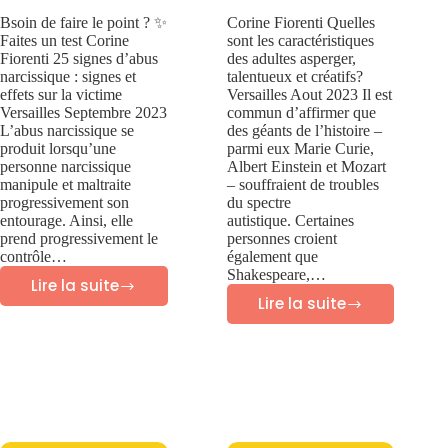
Bsoin de faire le point ? ✨
Corine Fiorenti Quelles
Faites un test Corine
sont les caractéristiques
Fiorenti 25 signes d’abus
des adultes asperger,
narcissique : signes et
talentueux et créatifs?
effets sur la victime
Versailles Aout 2023 Il est
Versailles Septembre 2023
commun d’affirmer que
L’abus narcissique se
des géants de l’histoire –
produit lorsqu’une
parmi eux Marie Curie,
personne narcissique
Albert Einstein et Mozart
manipule et maltraite
– souffraient de troubles
progressivement son
du spectre
entourage. Ainsi, elle
autistique. Certaines
prend progressivement le
personnes croient
contrôle…
également que
Shakespeare,…
Lire la suite
25
Lire la suite
60
SIGNES
caractéristiques
D’ABUS
des
NARCISSIQUE:
adultes
signes
Asperger