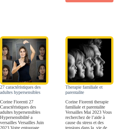
Caractéristiques
adultes
des
surdoués,
adultes
talentueux
TDAH,
et
empathiques
créatifs
et
créatifs
27 caractéristiques des
Therapie familiale et
adultes hypersensibles
parentalite
Corine Fiorenti 27
Corine Fiorenti therapie
Caractéristiques des
familiale et parentalite
adultes hypersensibles
Versailles Mai 2023 Vous
Hypersensibilité a
recherchez de l’aide à
versailles Versailles Juin
cause du stress et des
2023 Votre entourage
tensions dans la vie de