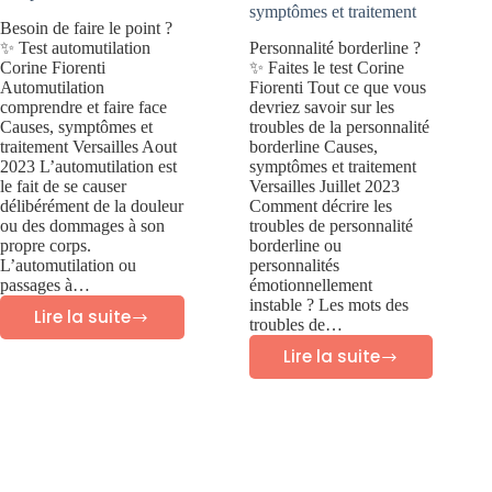
symptômes et traitement
Besoin de faire le point ?
✨ Test automutilation
Personnalité borderline ?
Corine Fiorenti
✨ Faites le test Corine
Automutilation
Fiorenti Tout ce que vous
comprendre et faire face
devriez savoir sur les
Causes, symptômes et
troubles de la personnalité
traitement Versailles Aout
borderline Causes,
2023 L’automutilation est
symptômes et traitement
le fait de se causer
Versailles Juillet 2023
délibérément de la douleur
Comment décrire les
ou des dommages à son
troubles de personnalité
propre corps.
borderline ou
L’automutilation ou
personnalités
passages à…
émotionnellement
instable ? Les mots des
Lire la suite
troubles de…
Automutilation:
Lire la suite
comprendre
Troubles
et
personnalité
faire
borderline:
face
causes,