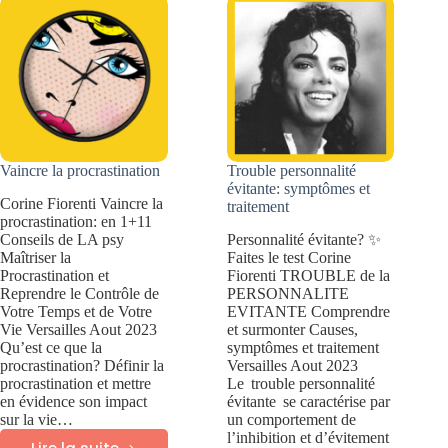
et
talentueux
effets
et
créatifs
Vaincre la procrastination
Trouble personnalité
évitante: symptômes et
Corine Fiorenti Vaincre la
traitement
procrastination: en 1+11
Conseils de LA psy
Personnalité évitante? ✨
Maîtriser la
Faites le test Corine
Procrastination et
Fiorenti TROUBLE de la
Reprendre le Contrôle de
PERSONNALITE
Votre Temps et de Votre
EVITANTE Comprendre
Vie Versailles Aout 2023
et surmonter Causes,
Qu’est ce que la
symptômes et traitement
procrastination? Définir la
Versailles Aout 2023
procrastination et mettre
Le trouble personnalité
en évidence son impact
évitante se caractérise par
sur la vie…
un comportement de
l’inhibition et d’évitement