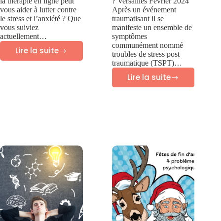
la thérapie en ligne peut
? Versailles Février 2024
vous aider à lutter contre
Après un événement
le stress et l’anxiété ? Que
traumatisant il se
vous suiviez
manifeste un ensemble de
actuellement…
symptômes
communément nommé
Lire la suite
troubles de stress post
La
traumatique (TSPT)…
thérapie
Lire la suite
Quels
en
sont
ligne
les
pour
symptômes
traiter
des
l’anxiété
troubles
?
de
stress
post
traumatique