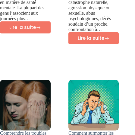
en matière de santé
catastrophe naturelle,
mentale. La plupart des
agression physique ou
gens l’associent aux
sexuelle, abus
journées plus…
psychologiques, décès
soudain d’un proche,
Lire la suite
confrontation à…
Anxiété
Lire la suite
saisonnière
Traumatisme
:
et
7
cerveau
outils
:
pour
comprendre
y
et
faire
guérir
face
cet
automne
Comprendre les troubles
Comment surmonter les