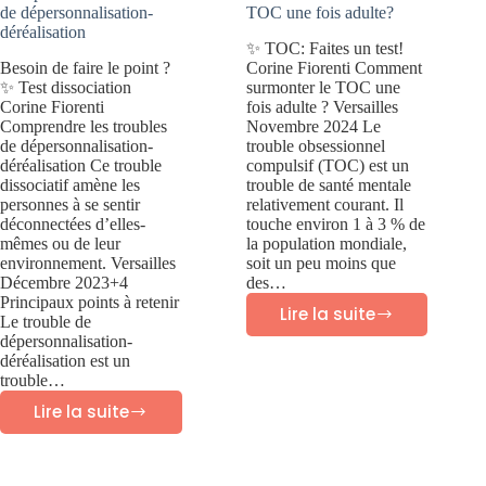
de dépersonnalisation-
TOC une fois adulte?
déréalisation
✨ TOC: Faites un test!
Besoin de faire le point ?
Corine Fiorenti Comment
✨ Test dissociation
surmonter le TOC une
Corine Fiorenti
fois adulte ? Versailles
Comprendre les troubles
Novembre 2024 Le
de dépersonnalisation-
trouble obsessionnel
déréalisation Ce trouble
compulsif (TOC) est un
dissociatif amène les
trouble de santé mentale
personnes à se sentir
relativement courant. Il
déconnectées d’elles-
touche environ 1 à 3 % de
mêmes ou de leur
la population mondiale,
environnement. Versailles
soit un peu moins que
Décembre 2023+4
des…
Principaux points à retenir
Lire la suite
Le trouble de
Comment
dépersonnalisation-
surmonter
déréalisation est un
trouble…
les
Lire la suite
Comprendre
TOC
les
une