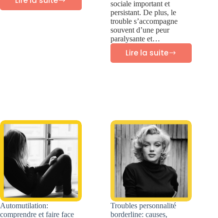
Lire la suite
sociale important et
Vaincre
persistant. De plus, le
la
trouble s’accompagne
souvent d’une peur
procrastination
paralysante et…
Lire la suite
Trouble
personnalité
évitante:
symptômes
et
traitement
Automutilation:
Troubles personnalité
comprendre et faire face
borderline: causes,