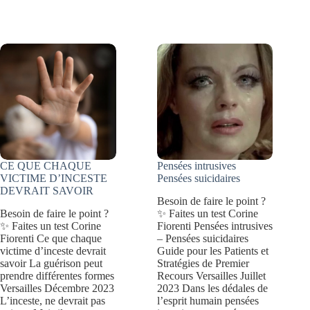
D’ANNEE
types
:
d’intelligence
4
(théorie
PROBLÈMES
des
PSYCHOLOGIQUES
intelligences
multiples)
CE QUE CHAQUE
Pensées intrusives
VICTIME D’INCESTE
Pensées suicidaires
DEVRAIT SAVOIR
Besoin de faire le point ?
Besoin de faire le point ?
✨ Faites un test Corine
✨ Faites un test Corine
Fiorenti Pensées intrusives
Fiorenti Ce que chaque
– Pensées suicidaires
victime d’inceste devrait
Guide pour les Patients et
savoir La guérison peut
Stratégies de Premier
prendre différentes formes
Recours Versailles Juillet
Versailles Décembre 2023
2023 Dans les dédales de
L’inceste, ne devrait pas
l’esprit humain pensées