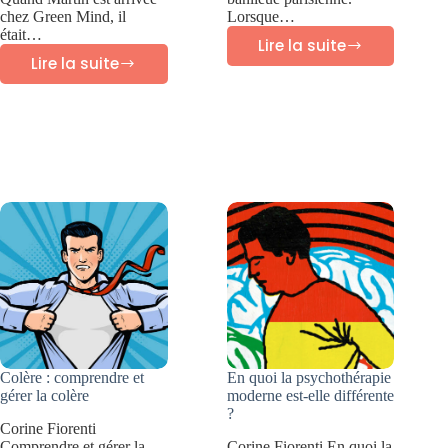
chez Green Mind, il
Lorsque…
était…
Lire la suite
Success
Lire la suite
Success
story
story
Green
Green
Mind
Mind
:
:
Julie
Martin
–
–
Anxiété
Prendre
sévère
confiance
Colère : comprendre et
En quoi la psychothérapie
gérer la colère
moderne est-elle différente
?
Corine Fiorenti
Comprendre et gérer la
Corine Fiorenti En quoi la