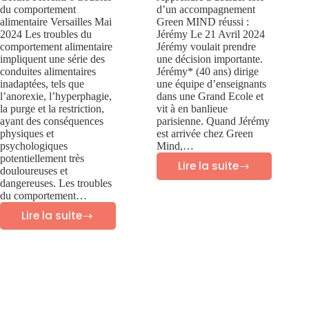
du comportement
d’un accompagnement
alimentaire Versailles Mai
Green MIND réussi :
2024 Les troubles du
Jérémy Le 21 Avril 2024
comportement alimentaire
Jérémy voulait prendre
impliquent une série des
une décision importante.
conduites alimentaires
Jérémy* (40 ans) dirige
inadaptées, tels que
une équipe d’enseignants
l’anorexie, l’hyperphagie,
dans une Grand Ecole et
la purge et la restriction,
vit à en banlieue
ayant des conséquences
parisienne. Quand Jérémy
physiques et
est arrivée chez Green
psychologiques
Mind,…
potentiellement très
Lire la suite
douloureuses et
Success
dangereuses. Les troubles
story
du comportement…
Lire la suite
Green
6
Mind
troubles
:
du
Jérémy
comportement
–
alimentaire