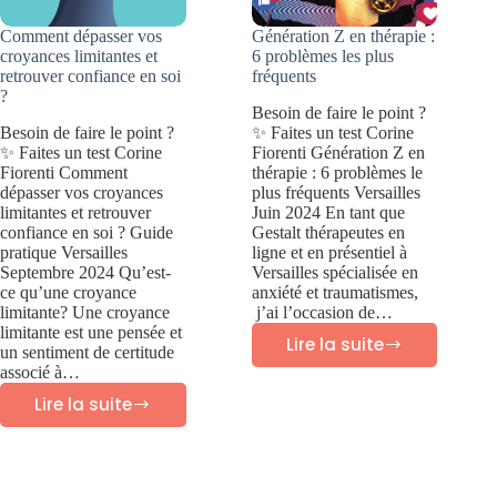
Comment dépasser vos
Génération Z en thérapie :
croyances limitantes et
6 problèmes les plus
retrouver confiance en soi
fréquents
?
Besoin de faire le point ?
Besoin de faire le point ?
✨ Faites un test Corine
✨ Faites un test Corine
Fiorenti Génération Z en
Fiorenti Comment
thérapie : 6 problèmes le
dépasser vos croyances
plus fréquents Versailles
limitantes et retrouver
Juin 2024 En tant que
confiance en soi ? Guide
Gestalt thérapeutes en
pratique Versailles
ligne et en présentiel à
Septembre 2024 Qu’est-
Versailles spécialisée en
ce qu’une croyance
anxiété et traumatismes,
limitante? Une croyance
j’ai l’occasion de…
limitante est une pensée et
Lire la suite
un sentiment de certitude
Génération
associé à…
Z
Lire la suite
Comment
en
dépasser
thérapie
vos
: