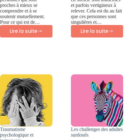
proches à mieux se
et parfois vertigineux à
comprendre et à se
relever. Cela est du au fait
soutenir mutuellement.
que ces personnes sont
Pour ce qui est de…
singulières et…
Lire la suite
Lire la suite
Oser
10
la
Défis
thérapie
des
familiale
adultes
et
surdoués
la
en
thérapie
société
de
couple
Traumatisme
Les challenges des adultes
psychologique et
surdoués