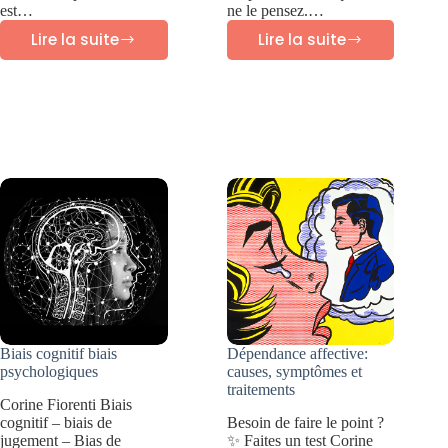
est…
ne le pensez.…
Lire la suite
Lire la suite
Troubles
Qu’est
de
ce
la
que
personnalité
la
:
dissociation?
guide
Symptômes
des
et
10
traitement
différents
types
Biais cognitif biais
Dépendance affective:
psychologiques
causes, symptômes et
traitements
Corine Fiorenti Biais
cognitif – biais de
Besoin de faire le point ?
jugement – Bias de
✨ Faites un test Corine