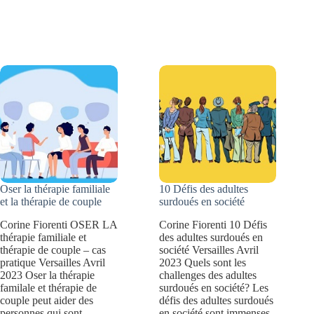
le
comment
stress
révéler
professionnel
vos
et
talents
le
professionnels
burn
?
out
?
11
Oser la thérapie familiale
10 Défis des adultes
conseils
et la thérapie de couple
surdoués en société
pour
Corine Fiorenti OSER LA
Corine Fiorenti 10 Défis
thérapie familiale et
des adultes surdoués en
éviter
thérapie de couple – cas
société Versailles Avril
l’épuisement
pratique Versailles Avril
2023 Quels sont les
2023 Oser la thérapie
challenges des adultes
familale et thérapie de
surdoués en société? Les
couple peut aider des
défis des adultes surdoués
personnes qui sont
en société sont immenses