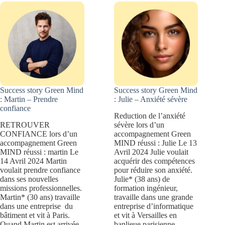
Décider
Success story Green Mind
Success story Green Mind
: Martin – Prendre
: Julie – Anxiété sévère
confiance
Reduction de l’anxiété
RETROUVER
sévère lors d’un
CONFIANCE lors d’un
accompagnement Green
accompagnement Green
MIND réussi : Julie Le 13
MIND réussi : martin Le
Avril 2024 Julie voulait
14 Avril 2024 Martin
acquérir des compétences
voulait prendre confiance
pour réduire son anxiété.
dans ses nouvelles
Julie* (38 ans) de
missions professionnelles.
formation ingénieur,
Martin* (30 ans) travaille
travaille dans une grande
dans une entreprise du
entreprise d’informatique
bâtiment et vit à Paris.
et vit à Versailles en
Quand Martin est arrivée
banlieue parisienne.