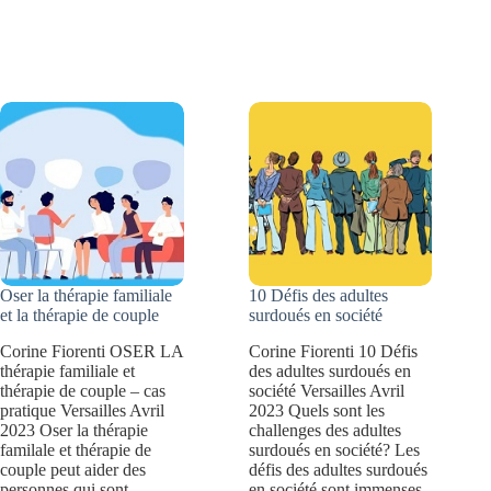
le
comment
stress
révéler
professionnel
vos
et
talents
le
professionnels
burn
?
out
?
11
Oser la thérapie familiale
10 Défis des adultes
conseils
et la thérapie de couple
surdoués en société
pour
Corine Fiorenti OSER LA
Corine Fiorenti 10 Défis
thérapie familiale et
des adultes surdoués en
éviter
thérapie de couple – cas
société Versailles Avril
l’épuisement
pratique Versailles Avril
2023 Quels sont les
2023 Oser la thérapie
challenges des adultes
familale et thérapie de
surdoués en société? Les
couple peut aider des
défis des adultes surdoués
personnes qui sont
en société sont immenses