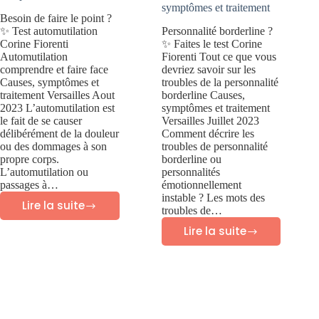
symptômes et traitement
Besoin de faire le point ?
✨ Test automutilation
Personnalité borderline ?
Corine Fiorenti
✨ Faites le test Corine
Automutilation
Fiorenti Tout ce que vous
comprendre et faire face
devriez savoir sur les
Causes, symptômes et
troubles de la personnalité
traitement Versailles Aout
borderline Causes,
2023 L’automutilation est
symptômes et traitement
le fait de se causer
Versailles Juillet 2023
délibérément de la douleur
Comment décrire les
ou des dommages à son
troubles de personnalité
propre corps.
borderline ou
L’automutilation ou
personnalités
passages à…
émotionnellement
instable ? Les mots des
Lire la suite
troubles de…
Automutilation:
Lire la suite
comprendre
Troubles
et
personnalité
faire
borderline:
face
causes,