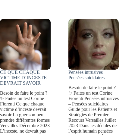
D’ANNEE
types
:
d’intelligence
4
(théorie
PROBLÈMES
des
PSYCHOLOGIQUES
intelligences
multiples)
CE QUE CHAQUE
Pensées intrusives
VICTIME D’INCESTE
Pensées suicidaires
DEVRAIT SAVOIR
Besoin de faire le point ?
Besoin de faire le point ?
✨ Faites un test Corine
✨ Faites un test Corine
Fiorenti Pensées intrusives
Fiorenti Ce que chaque
– Pensées suicidaires
victime d’inceste devrait
Guide pour les Patients et
savoir La guérison peut
Stratégies de Premier
prendre différentes formes
Recours Versailles Juillet
Versailles Décembre 2023
2023 Dans les dédales de
L’inceste, ne devrait pas
l’esprit humain pensées