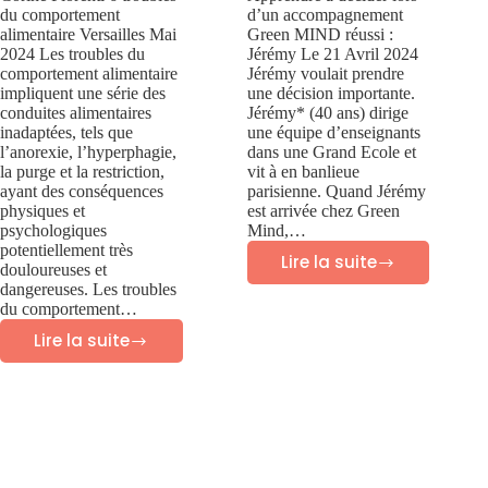
du comportement
d’un accompagnement
alimentaire Versailles Mai
Green MIND réussi :
2024 Les troubles du
Jérémy Le 21 Avril 2024
comportement alimentaire
Jérémy voulait prendre
impliquent une série des
une décision importante.
conduites alimentaires
Jérémy* (40 ans) dirige
inadaptées, tels que
une équipe d’enseignants
l’anorexie, l’hyperphagie,
dans une Grand Ecole et
la purge et la restriction,
vit à en banlieue
ayant des conséquences
parisienne. Quand Jérémy
physiques et
est arrivée chez Green
psychologiques
Mind,…
potentiellement très
Lire la suite
douloureuses et
Success
dangereuses. Les troubles
story
du comportement…
Lire la suite
Green
6
Mind
troubles
:
du
Jérémy
comportement
–
alimentaire