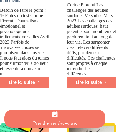
traitements
Corine Fiorenti Les
Besoin de faire le point ?
challenges des adultes
✨ Faites un test Corine
surdoués Versailles Mars
Fiorenti Traumatisme
2023 Les challenges des
émotionnel et
adultes surdoués, haut
psychologique et
potentiel sont nombreux et
traitements Versailles Avril
perdurent tout au long de
2023 Parfois de
leur vie. Les surmonter,
mauvaises choses se
c’est relèver différents
produisent dans nos vies.
défis, problèmes et
Il nous faut alors du temps
difficultés. Ces challenges
pour surmonter la douleur
sont propres à chaque
et ressentir à nouveau
individu. Les
un…
différentes…
Lire la suite
Lire la suite
Traumatisme
Les
psychologique
challenges
et
des
traitements
adultes
surdoués
Prendre rendez-vous