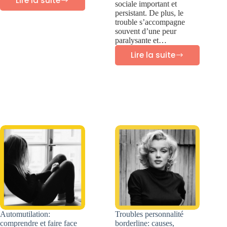
Lire la suite
sociale important et
Vaincre
persistant. De plus, le
la
trouble s’accompagne
souvent d’une peur
procrastination
paralysante et…
Lire la suite
Trouble
personnalité
évitante:
symptômes
et
traitement
Automutilation:
Troubles personnalité
comprendre et faire face
borderline: causes,