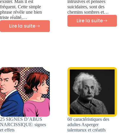
exister. Mais il est
intrusives et pensées
fréquent. Cette simple
suicidaires, sont des
phrase révèle une bien
chemins sombres et…
triste réalité,…
Lire la suite
Pensées
Lire la suite
CE
intrusives
QUE
Pensées
CHAQUE
suicidaires
VICTIME
D’INCESTE
DEVRAIT
SAVOIR
25 SIGNES D’ABUS
60 caractéristiques des
NARCISSIQUE: signes
adultes Asperger
et effets
talentueux et créatifs