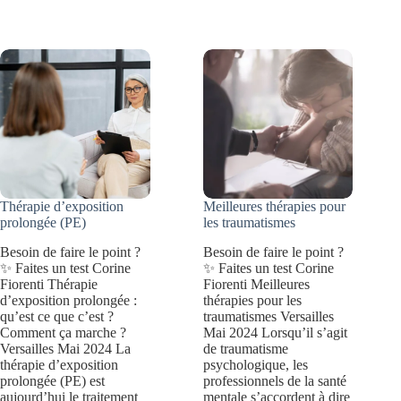
croyances
6
limitantes
problèmes
et
les
retrouver
plus
confiance
fréquents
en
soi
?
Thérapie d’exposition
Meilleures thérapies pour
prolongée (PE)
les traumatismes
Besoin de faire le point ?
Besoin de faire le point ?
✨ Faites un test Corine
✨ Faites un test Corine
Fiorenti Thérapie
Fiorenti Meilleures
d’exposition prolongée :
thérapies pour les
qu’est ce que c’est ?
traumatismes Versailles
Comment ça marche ?
Mai 2024 Lorsqu’il s’agit
Versailles Mai 2024 La
de traumatisme
thérapie d’exposition
psychologique, les
prolongée (PE) est
professionnels de la santé
aujourd’hui le traitement
mentale s’accordent à dire