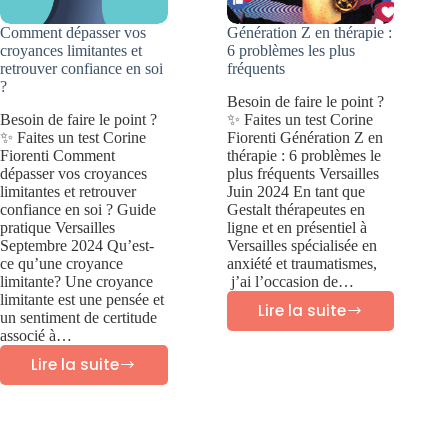
Comment dépasser vos
Génération Z en thérapie :
croyances limitantes et
6 problèmes les plus
retrouver confiance en soi
fréquents
?
Besoin de faire le point ?
Besoin de faire le point ?
✨ Faites un test Corine
✨ Faites un test Corine
Fiorenti Génération Z en
Fiorenti Comment
thérapie : 6 problèmes le
dépasser vos croyances
plus fréquents Versailles
limitantes et retrouver
Juin 2024 En tant que
confiance en soi ? Guide
Gestalt thérapeutes en
pratique Versailles
ligne et en présentiel à
Septembre 2024 Qu’est-
Versailles spécialisée en
ce qu’une croyance
anxiété et traumatismes,
limitante? Une croyance
j’ai l’occasion de…
limitante est une pensée et
Lire la suite
un sentiment de certitude
Génération
associé à…
Z
Lire la suite
Comment
en
dépasser
thérapie
vos
: