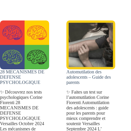
troubles
fois
de
adulte?
dépersonnalisation-
déréalisation
28 MECANISMES DE
Automutilation des
DEFENSE
adolescents – Guide des
PSYCHOLOGIQUE
parents
✨ Découvrez nos tests
✨ Faites un test sur
psychologiques Corine
l’automutilation Corine
Fiorenti 28
Fiorenti Automutilation
MECANISMES DE
des adolescents : guide
DEFENSE
pour les parents pour
PSYCHOLOGIQUE
mieux comprendre et
Versailles Octobre 2024
soutenir Versailles
Les mécanismes de
Septembre 2024 L’