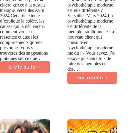
cloère grAce à la gestalt
psychothérapie moderne
thérapie Versailles Avril
est-elle différente ?
2024 Cet article tente
Versailles Mars 2024 La
d’explique la colère, les
psychothérapie moderne
causes qui la déclenche,
est différente de la
comment vous la
thérapie traditionnelle. Le
ressentez et aussi les
nouveau client qui
comportements qu’elle
consulte en
provoque. Vous y
psychothérapie moderne
trouverez des suggestions
me dit : » Vous savez, j’ai
pratiques sur ce que…
essayé plusieurs fois de
faire des thérapies et
Lire la suite
des…
Colère
Lire la suite
:
En
comprendre
quoi
et
la
gérer
psychothérapie
la
moderne
colère
est-