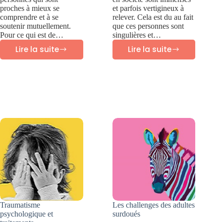
proches à mieux se
et parfois vertigineux à
comprendre et à se
relever. Cela est du au fait
soutenir mutuellement.
que ces personnes sont
Pour ce qui est de…
singulières et…
Lire la suite
Lire la suite
Oser
10
la
Défis
thérapie
des
familiale
adultes
et
surdoués
la
en
thérapie
société
de
couple
Traumatisme
Les challenges des adultes
psychologique et
surdoués