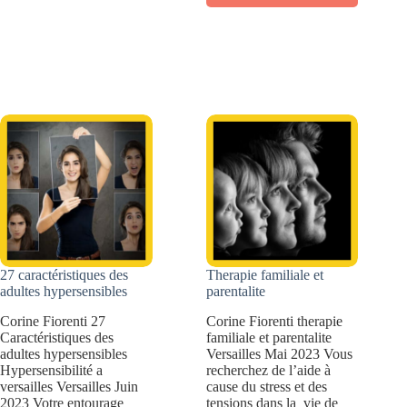
Caractéristiques
adultes
des
surdoués,
adultes
talentueux
TDAH,
et
empathiques
créatifs
et
créatifs
27 caractéristiques des
Therapie familiale et
adultes hypersensibles
parentalite
Corine Fiorenti 27
Corine Fiorenti therapie
Caractéristiques des
familiale et parentalite
adultes hypersensibles
Versailles Mai 2023 Vous
Hypersensibilité a
recherchez de l’aide à
versailles Versailles Juin
cause du stress et des
2023 Votre entourage
tensions dans la vie de