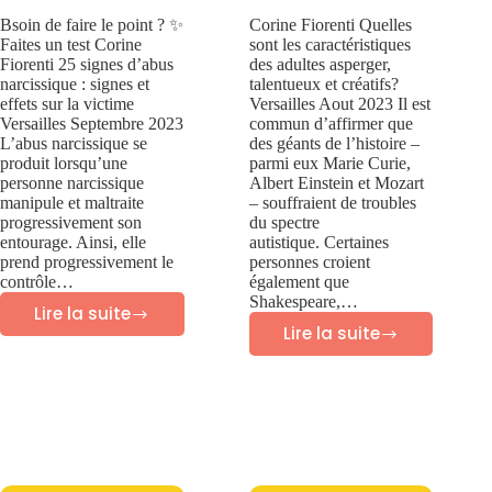
Bsoin de faire le point ? ✨
Corine Fiorenti Quelles
Faites un test Corine
sont les caractéristiques
Fiorenti 25 signes d’abus
des adultes asperger,
narcissique : signes et
talentueux et créatifs?
effets sur la victime
Versailles Aout 2023 Il est
Versailles Septembre 2023
commun d’affirmer que
L’abus narcissique se
des géants de l’histoire –
produit lorsqu’une
parmi eux Marie Curie,
personne narcissique
Albert Einstein et Mozart
manipule et maltraite
– souffraient de troubles
progressivement son
du spectre
entourage. Ainsi, elle
autistique. Certaines
prend progressivement le
personnes croient
contrôle…
également que
Shakespeare,…
Lire la suite
25
Lire la suite
60
SIGNES
caractéristiques
D’ABUS
des
NARCISSIQUE:
adultes
signes
Asperger