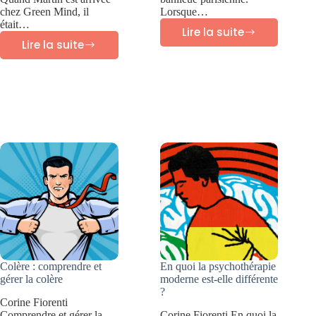
chez Green Mind, il
Lorsque…
était…
Lire la suite
Success
Lire la suite
Success
story
story
Green
Green
Mind
Mind
:
:
Julie
Martin
–
–
Anxiété
Prendre
sévère
confiance
Colère : comprendre et
En quoi la psychothérapie
gérer la colère
moderne est-elle différente
?
Corine Fiorenti
Comprendre et gérer la
Corine Fiorenti En quoi la