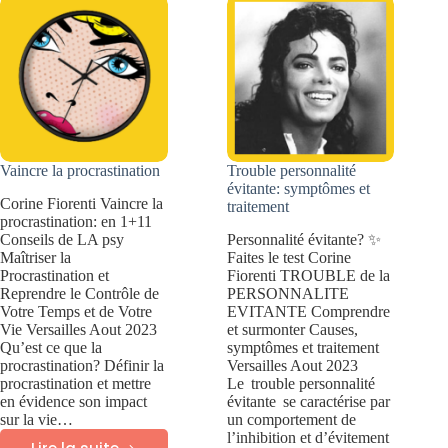
et
talentueux
effets
et
créatifs
Vaincre la procrastination
Trouble personnalité
évitante: symptômes et
Corine Fiorenti Vaincre la
traitement
procrastination: en 1+11
Conseils de LA psy
Personnalité évitante? ✨
Maîtriser la
Faites le test Corine
Procrastination et
Fiorenti TROUBLE de la
Reprendre le Contrôle de
PERSONNALITE
Votre Temps et de Votre
EVITANTE Comprendre
Vie Versailles Aout 2023
et surmonter Causes,
Qu’est ce que la
symptômes et traitement
procrastination? Définir la
Versailles Aout 2023
procrastination et mettre
Le trouble personnalité
en évidence son impact
évitante se caractérise par
sur la vie…
un comportement de
l’inhibition et d’évitement