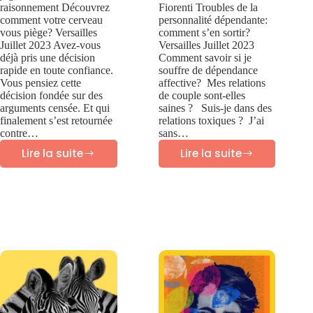
raisonnement Découvrez
Fiorenti Troubles de la
comment votre cerveau
personnalité dépendante:
vous piège? Versailles
comment s’en sortir?
Juillet 2023 Avez-vous
Versailles Juillet 2023
déjà pris une décision
Comment savoir si je
rapide en toute confiance.
souffre de dépendance
Vous pensiez cette
affective? Mes relations
décision fondée sur des
de couple sont-elles
arguments censée. Et qui
saines ? Suis-je dans des
finalement s’est retournée
relations toxiques ? J’ai
contre…
sans…
Lire la suite
Lire la suite
Biais
Dépendance
cognitif
affective:
biais
causes,
psychologiques
symptômes
et
traitements