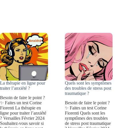
une
lâcher
amie
prise
qui
de
vous
vos
veut
blessures
du
:
bien
8
façons
d’avancer
La thérapie en ligne pour
Quels sont les symptômes
traiter l’anxiété ?
des troubles de stress post
traumatique ?
Besoin de faire le point ?
✨ Faites un test Corine
Besoin de faire le point ?
Fiorenti La thérapie en
✨ Faites un test Corine
ligne pour traiter l’anxiété
Fiorenti Quels sont les
? Versailles Février 2024
symptômes des troubles
Souhaitez-vous savoir si
de stress post traumatique