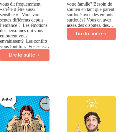
vous dit fréquemment
votre famille? Besoin de
«arrête d’être aussi
soutien en tant que parent
sensible ». Vous vous
surdoué avec des enfants
sentez différents depuis
surdoués? Vous en avez
l’enfance ? Les émotions
assez des disputes, des…
des personnes qui vous
Lire la suite
entourent vous
Therapie
envahissent? Les conflits
familiale
vous font fuir. Vos sens…
Lire la suite
et
27
parentalite
caractéristiques
des
adultes
hypersensibles