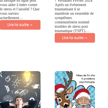
la thérapie en ligne peut
? Versailles Février 2024
vous aider à lutter contre
Après un événement
le stress et l’anxiété ? Que
traumatisant il se
vous suiviez
manifeste un ensemble de
actuellement…
symptômes
communément nommé
Lire la suite
troubles de stress post
La
traumatique (TSPT)…
thérapie
Lire la suite
Quels
en
sont
ligne
les
pour
symptômes
traiter
des
l’anxiété
troubles
?
de
stress
post
traumatique