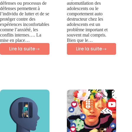
défenses ou processus de
automutilation des
défenses permettent à
adolescents ou le
l’individu de lutter et de se
comportement auto
protéger contre des
destructeur chez les
expériences inconfortables
adolescents est un
comme l’anxiété, les
problème important et
conflits internes…. La
souvent mal compris.
mise en place…
Bien que le…
Lire la suite
Lire la suite
28
Automutilation
MECANISMES
des
DE
adolescents
DEFENSE
–
PSYCHOLOGIQUE
Guide
des
parents