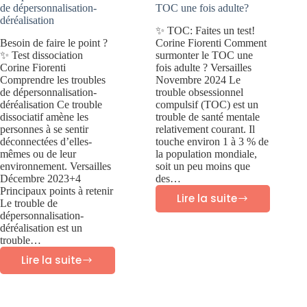
de dépersonnalisation-
TOC une fois adulte?
déréalisation
✨ TOC: Faites un test!
Besoin de faire le point ?
Corine Fiorenti Comment
✨ Test dissociation
surmonter le TOC une
Corine Fiorenti
fois adulte ? Versailles
Comprendre les troubles
Novembre 2024 Le
de dépersonnalisation-
trouble obsessionnel
déréalisation Ce trouble
compulsif (TOC) est un
dissociatif amène les
trouble de santé mentale
personnes à se sentir
relativement courant. Il
déconnectées d’elles-
touche environ 1 à 3 % de
mêmes ou de leur
la population mondiale,
environnement. Versailles
soit un peu moins que
Décembre 2023+4
des…
Principaux points à retenir
Lire la suite
Le trouble de
Comment
dépersonnalisation-
surmonter
déréalisation est un
trouble…
les
Lire la suite
Comprendre
TOC
les
une