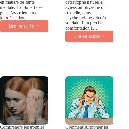
en matière de santé
catastrophe naturelle,
mentale. La plupart des
agression physique ou
gens l’associent aux
sexuelle, abus
journées plus…
psychologiques, décès
soudain d’un proche,
Lire la suite
confrontation à…
Anxiété
Lire la suite
saisonnière
Traumatisme
:
et
7
cerveau
outils
:
pour
comprendre
y
et
faire
guérir
face
cet
automne
Comprendre les troubles
Comment surmonter les