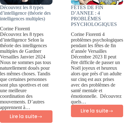
?
Découvrez les 8 types
FÊTES DE FIN
d’intelligence (théorie des
D’ANNEE : 4
intelligences multiples)
PROBLÈMES
PSYCHOLOGIQUES
Corine Fiorenti
Découvrez les 8 types
Corine Fiorenti 4
d’intelligence Selon la
problèmes psychologiques
théorie des intelligences
pendant les fêtes de fin
multiples de Gardner
d’année Versailles
Versailles Janvier 2024
Décembre 2023 Il peut
Nous ne sommes pas tous
être difficile de passer un
naturellement doués pour
Noël joyeux et heureux
les mêmes choses. Tandis
alors que près d’un adulte
que certaines personnes
sur cinq est aux prises
sont plus sportives et ont
avec des problèmes de
une meilleure
santé mentale et
coordination des
émotionnelle. Découvrez
mouvements. D’autres
quels…
apprennent à…
Lire la suite
FÊTES
Lire la suite
Découvrez
DE
les
FIN
8