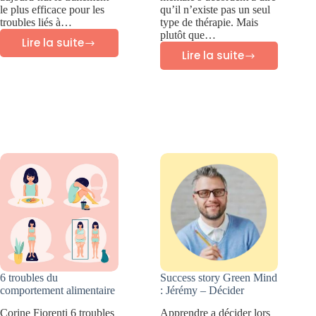
le plus efficace pour les
qu’il n’existe pas un seul
troubles liés à…
type de thérapie. Mais
plutôt que…
Lire la suite
Thérapie
Lire la suite
Meilleures
d’exposition
thérapies
prolongée
pour
(PE)
les
traumatismes
6 troubles du
Success story Green Mind
comportement alimentaire
: Jérémy – Décider
Corine Fiorenti 6 troubles
Apprendre a décider lors