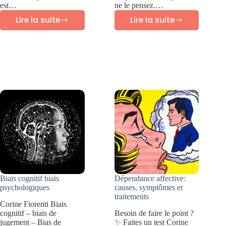
est…
ne le pensez.…
Lire la suite
Lire la suite
Troubles
Qu’est
de
ce
la
que
personnalité
la
:
dissociation?
guide
Symptômes
des
et
10
traitement
différents
types
Biais cognitif biais
Dépendance affective:
psychologiques
causes, symptômes et
traitements
Corine Fiorenti Biais
cognitif – biais de
Besoin de faire le point ?
jugement – Bias de
✨ Faites un test Corine