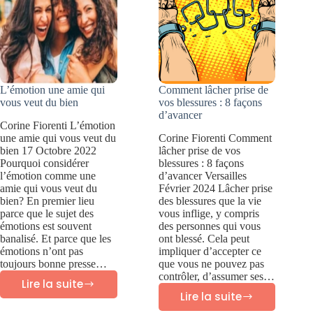
elle
différente
?
L’émotion une amie qui
Comment lâcher prise de
vous veut du bien
vos blessures : 8 façons
d’avancer
Corine Fiorenti L’émotion
une amie qui vous veut du
Corine Fiorenti Comment
bien 17 Octobre 2022
lâcher prise de vos
Pourquoi considérer
blessures : 8 façons
l’émotion comme une
d’avancer Versailles
amie qui vous veut du
Février 2024 Lâcher prise
bien? En premier lieu
des blessures que la vie
parce que le sujet des
vous inflige, y compris
émotions est souvent
des personnes qui vous
banalisé. Et parce que les
ont blessé. Cela peut
émotions n’ont pas
impliquer d’accepter ce
toujours bonne presse…
que vous ne pouvez pas
contrôler, d’assumer ses…
Lire la suite
L’émotion
Lire la suite
Comment